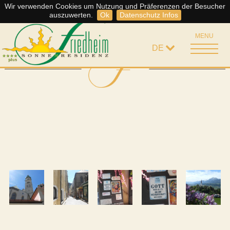
Wir verwenden Cookies um Nutzung und Präferenzen der Besucher
Somme
Storno Regelung
auszuwerten.
Ok
Datenschutz Infos
MENU
DE