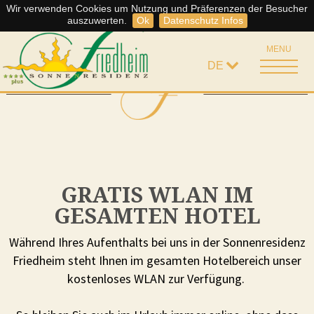
Wir verwenden Cookies um Nutzung und Präferenzen der Besucher
Somme
Storno Regelung
auszuwerten.
Ok
Datenschutz Infos
MENU
DE
GRATIS WLAN IM
GESAMTEN HOTEL
Während Ihres Aufenthalts bei uns in der Sonnenresidenz
Friedheim steht Ihnen im gesamten Hotelbereich unser
kostenloses WLAN zur Verfügung.