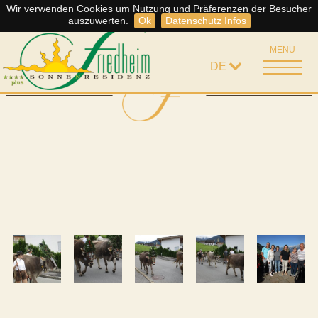
Wir verwenden Cookies um Nutzung und Präferenzen der Besucher
Somme
Storno Regelung
auszuwerten.
Ok
Datenschutz Infos
MENU
DE