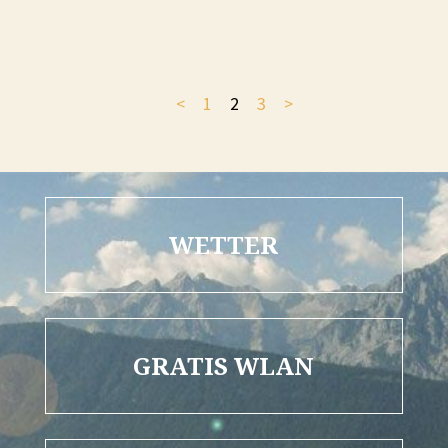
<
1
2
3
>
WETTER
GRATIS WLAN