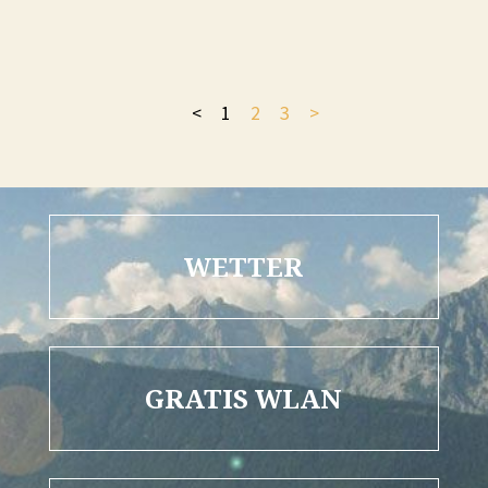
<
1
2
3
>
WETTER
GRATIS WLAN