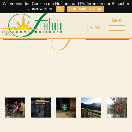
Wir verwenden Cookies um Nutzung und Präferenzen der Besucher
Somme
Storno Regelung
auszuwerten.
Ok
Datenschutz Infos
MENU
DE