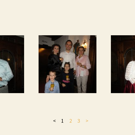
<
1
2
3
>