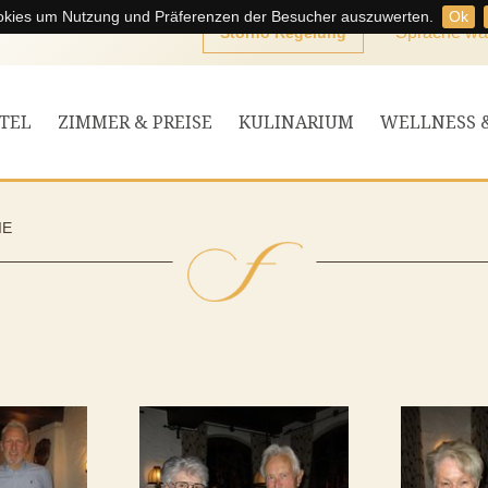
kies um Nutzung und Präferenzen der Besucher auszuwerten.
Ok
Sprache wä
Storno Regelung
TEL
ZIMMER & PREISE
KULINARIUM
WELLNESS 
IE