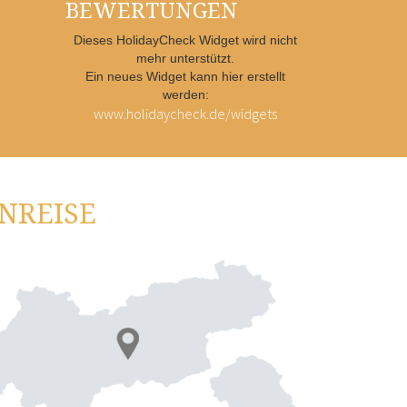
BEWERTUNGEN
Dieses HolidayCheck Widget wird nicht
mehr unterstützt.
Ein neues Widget kann hier erstellt
werden:
www.holidaycheck.de/widgets
NREISE